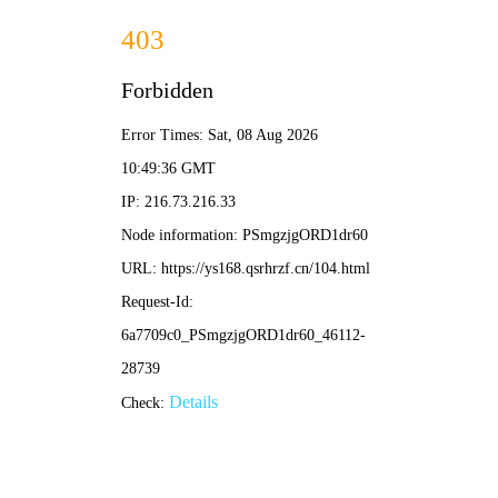
☰
📚 斗破苍穹漫画免费
扑飞小书虫
🌙 深色模式
首页
>
榜单
>
热门漫画
斗破苍穹漫画免费 - 热门漫画
推荐